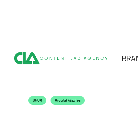
BRA
CONTENT LAB AGENCY
UI/UX
Arculat készítés