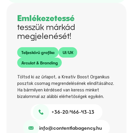
Emlékezetessé
tesszük márkád
megjelenését!
Teljeskörű grafika
UI/UX
Arculat & Branding
Töltsd ki az űrlapot, a Kreatív Boost Organikus
posztok csomag megrendelésének elindításához.
Ha bármilyen kérdésed van keress minket
bizalommal az alábbi elérhetőségek egyikén.
+36-20/466-43-13
info@contentlabagency.hu